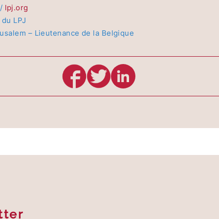
 /
lpj.org
a du LPJ
usalem – Lieutenance de la Belgique
tter