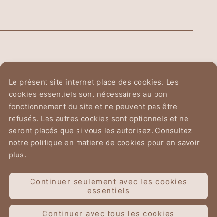
Ordre Équestre du
Le présent site internet place des cookies. Les
Saint-Sépulcre de Jérusalem
cookies essentiels sont nécessaires au bon
fonctionnement du site et ne peuvent pas être
Avenue du Chant d'Oiseau 2
refusés. Les autres cookies sont optionnels et ne
1150 Bruxelles
seront placés que si vous les autorisez. Consultez
notre
politique en matière de cookies
pour en savoir
plus.
Continuer seulement avec les cookies
Conditions d’utilisation
essentiels
Données personnelles
Cookies
Continuer avec tous les cookies