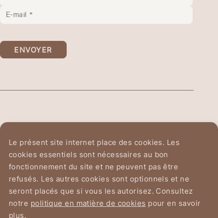
ENVOYER
Ordre Équestre du
Le présent site internet place des cookies. Les
Saint-Sépulcre de Jérusalem
cookies essentiels sont nécessaires au bon
fonctionnement du site et ne peuvent pas être
Avenue du Chant d'Oiseau 2
refusés. Les autres cookies sont optionnels et ne
1150 Bruxelles
seront placés que si vous les autorisez. Consultez
notre
politique en matière de cookies
pour en savoir
plus.